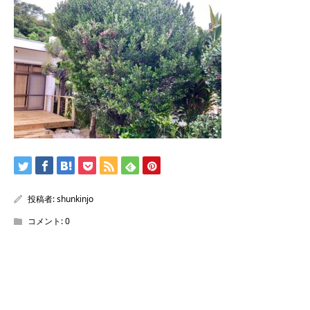
/home/shunkinjo/ichibanza.com/public_html/wp-
content/themes/kadan_tcd056/single.php
on line
28
Warning
: Attempt to read property "name" on null in
/home/shunkinjo/ichibanza.com/public_html/wp-
content/themes/kadan_tcd056/single.php
on line
28
投稿者:
shunkinjo
コメント:
0