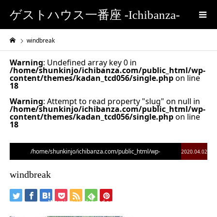
ゲストハウス一番座 -Ichibanza-
windbreak
Warning
: Undefined array key 0 in
/home/shunkinjo/ichibanza.com/public_html/wp-
content/themes/kadan_tcd056/single.php
on line
18
Warning
: Attempt to read property "slug" on null in
/home/shunkinjo/ichibanza.com/public_html/wp-
content/themes/kadan_tcd056/single.php
on line
18
/home/shunkinjo/ichibanza.com/public_html/wp-
2020.04.02
content/themes/kadan_tcd056/single.php on line
28
windbreak
">
Warning
: Undefined array key 0 in